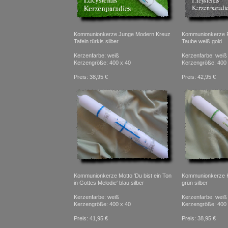
Kommunionkerze Junge Modern Kreuz
Kommunionkerze P
Tafeln türkis silber
Taube weiß gold
Kerzenfarbe: weiß
Kerzenfarbe: weiß
Kerzengröße: 400 x 40
Kerzengröße: 400 
Preis: 38,95 €
Preis: 42,95 €
Kommunionkerze Motto 'Du bist ein Ton
Kommunionkerze 
in Gottes Melodie' blau silber
grün silber
Kerzenfarbe: weiß
Kerzenfarbe: weiß
Kerzengröße: 400 x 40
Kerzengröße: 400 
Preis: 41,95 €
Preis: 38,95 €