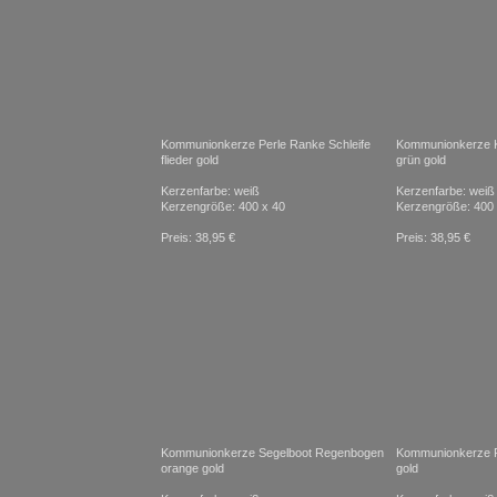
Kommunionkerze Perle Ranke Schleife
Kommunionkerze K
flieder gold
grün gold
Kerzenfarbe: weiß
Kerzenfarbe: weiß
Kerzengröße: 400 x 40
Kerzengröße: 400 
Preis: 38,95 €
Preis: 38,95 €
Kommunionkerze Segelboot Regenbogen
Kommunionkerze P
orange gold
gold