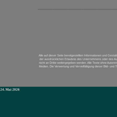
___________________________________________
Alle auf dieser Seite bereitgestellten Informationen und Gesta
der ausdrücklichen Erlaubnis des Unternehmens oder des Aut
nicht an Dritte weitergegeben werden. Alle Texte ohne Autoren
Medien. Die Verwertung und Vervielfältigung dieser Bild- und
24. Mai 2026