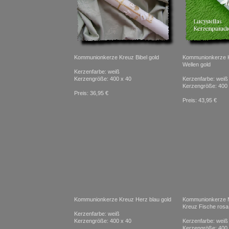
Kommunionkerze Kreuz Bibel gold
Kommunionkerze 
Wellen gold
Kerzenfarbe: weiß
Kerzengröße: 400 x 40
Kerzenfarbe: weiß
Kerzengröße: 400 
Preis: 36,95 €
Preis: 43,95 €
Kommunionkerze Kreuz Herz blau gold
Kommunionkerze 
Kreuz Fische rosa 
Kerzenfarbe: weiß
Kerzengröße: 400 x 40
Kerzenfarbe: weiß
Kerzengröße: 400 