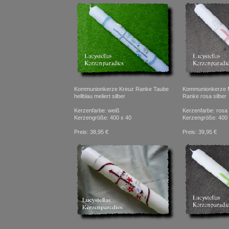
Kommunionkerze Kreuz Ranke Taube
Kommunionkerze M
hellblau meliert silber
Ranke rosa silber
Kerzenfarbe: weiß
Kerzenfarbe: rosa
Kerzengröße: 400 x 40
Kerzengröße: 400 
Preis: 38,95 €
Preis: 39,95 €