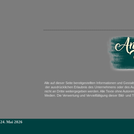
___________________________________________
Alle auf dieser Seite bereitgestellten Informationen und Gesta
der ausdrücklichen Erlaubnis des Unternehmens oder des Aut
nicht an Dritte weitergegeben werden. Alle Texte ohne Autoren
Medien. Die Verwertung und Vervielfältigung dieser Bild- und
24. Mai 2026