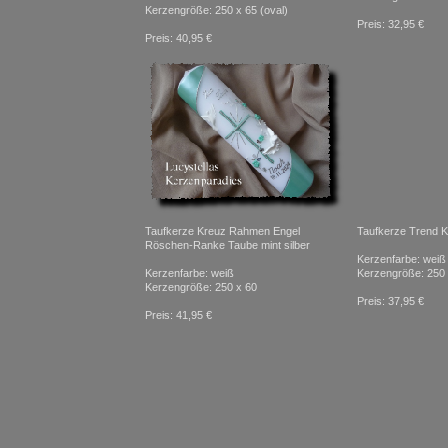
Kerzengröße: 250 x 65 (oval)
Preis: 32,95 €
Preis: 40,95 €
Taufkerze Kreuz Rahmen Engel
Taufkerze Trend K
Röschen-Ranke Taube mint silber
Kerzenfarbe: weiß
Kerzenfarbe: weiß
Kerzengröße: 250 
Kerzengröße: 250 x 60
Preis: 37,95 €
Preis: 41,95 €