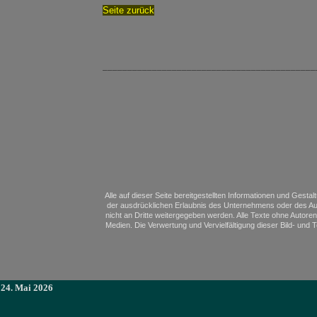
Seite zurück
___________________________________________
Alle auf dieser Seite bereitgestellten Informationen und Gesta
der ausdrücklichen Erlaubnis des Unternehmens oder des Aut
nicht an Dritte weitergegeben werden. Alle Texte ohne Autoren
Medien. Die Verwertung und Vervielfältigung dieser Bild- und
24. Mai 2026