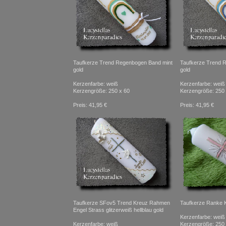
Taufkerze Trend Regenbogen Band mint
Taufkerze Trend 
gold
gold
Kerzenfarbe: weiß
Kerzenfarbe: weiß
Kerzengröße: 250 x 60
Kerzengröße: 250 
Preis: 41,95 €
Preis: 41,95 €
Taufkerze SFov5 Trend Kreuz Rahmen
Taufkerze Ranke Kr
Engel Strass glitzerweiß hellblau gold
Kerzenfarbe: weiß
Kerzenfarbe: weiß
Kerzengröße: 250 