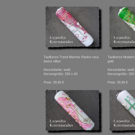
Taufkerze Trend Marmor Ranke rosa
Taufkerze Modern
beere silber
gold
Kerzenfarbe: weiß
Kerzenfarbe: weiß
Kerzengröße: 250 x 60
Kerzengröße: 250 
Preis: 39,95 €
Preis: 39,95 €