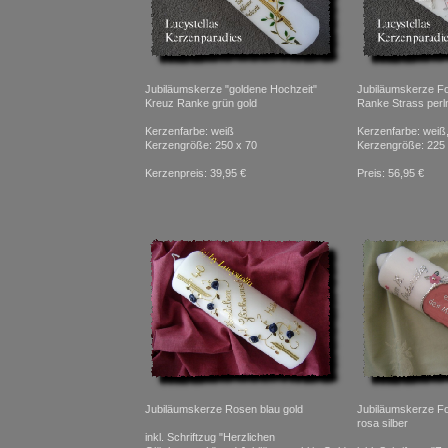
Jubiläumskerze "goldene Hochzeit"
Jubiläumskerze Fo
Kreuz Ranke grün gold
Ranke Strass perlm
Kerzenfarbe: weiß
Kerzenfarbe: weiß, 
Kerzengröße: 250 x 70
Kerzengröße: 225 
Kerzenpreis: 39,95 €
Preis: 56,95 €
Jubiläumskerze Rosen blau gold
Jubiläumskerze F
rosa silber
inkl. Schriftzug "Herzlichen