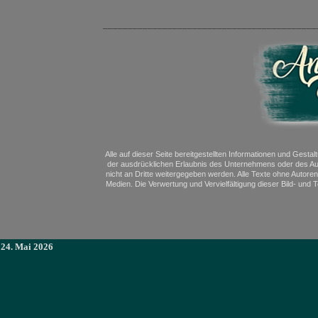
___________________________________________
Alle auf dieser Seite bereitgestellten Informationen und Gesta
der ausdrücklichen Erlaubnis des Unternehmens oder des Aut
nicht an Dritte weitergegeben werden. Alle Texte ohne Autoren
Medien. Die Verwertung und Vervielfältigung dieser Bild- und
24. Mai 2026