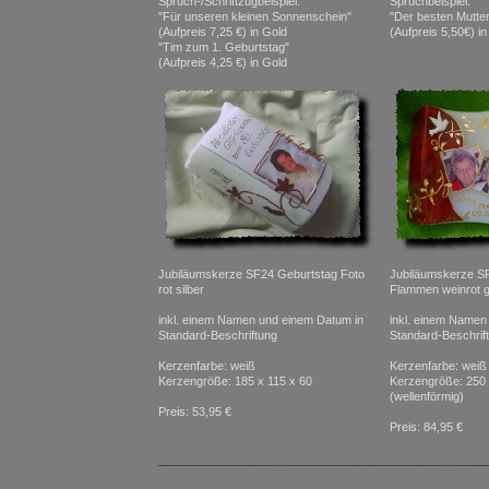
Spruch-/Schriftzugbeispiel:
Spruchbeispiel:
"Für unseren kleinen Sonnenschein"
"Der besten Mutter
(Aufpreis 7,25 €) in Gold
(Aufpreis 5,50€) in
"Tim zum 1. Geburtstag"
(Aufpreis 4,25 €) in Gold
Jubiläumskerze SF24 Geburtstag Foto
Jubiläumskerze S
rot silber
Flammen weinrot g
inkl. einem Namen und einem Datum in
inkl. einem Namen
Standard-Beschriftung
Standard-Beschrif
Kerzenfarbe: weiß
Kerzenfarbe: weiß
Kerzengröße: 185 x 115 x 60
Kerzengröße: 250 
(wellenförmig)
Preis: 53,95 €
Preis: 84,95 €
___________________________________________