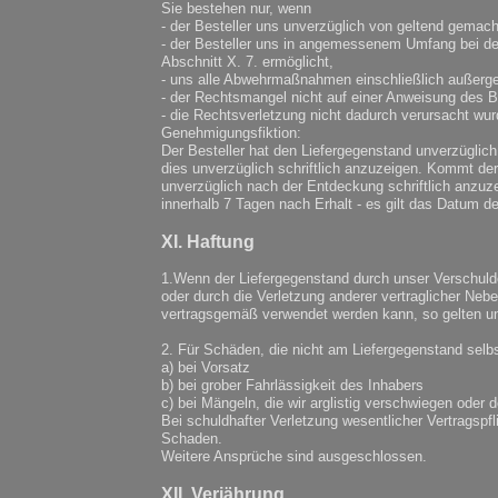
Sie bestehen nur, wenn
- der Besteller uns unverzüglich von geltend gemach
- der Besteller uns in angemessenem Umfang bei d
Abschnitt X. 7. ermöglicht,
- uns alle Abwehrmaßnahmen einschließlich außerger
- der Rechtsmangel nicht auf einer Anweisung des B
- die Rechtsverletzung nicht dadurch verursacht wu
Genehmigungsfiktion:
Der Besteller hat den Liefergegenstand unverzügli
dies unverzüglich schriftlich anzuzeigen. Kommt der 
unverzüglich nach der Entdeckung schriftlich anzuze
innerhalb 7 Tagen nach Erhalt - es gilt das Datum d
XI. Haftung
1.Wenn der Liefergegenstand durch unser Verschulde
oder durch die Verletzung anderer vertraglicher Neb
vertragsgemäß verwendet werden kann, so gelten unt
2. Für Schäden, die nicht am Liefergegenstand selb
a) bei Vorsatz
b) bei grober Fahrlässigkeit des Inhabers
c) bei Mängeln, die wir arglistig verschwiegen oder 
Bei schuldhafter Verletzung wesentlicher Vertragspfl
Schaden.
Weitere Ansprüche sind ausgeschlossen.
XII. Verjährung