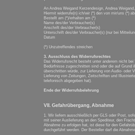
An Andrea Weigand Kerzendesign, Andrea Weigand, 
Hiermit widerrufe(n) ich/wir (*) den von mir/uns (*)
Bestellt am (*)/erhalten am (*)
Name des/der Verbraucher(s)
Anschrift des/der Verbraucher(s)
Unterschrift des/der Verbraucher(s) (nur bei Mitteilu
Datum
(*) Unzutreffendes streichen
3. Ausschluss des Widerrufsrechtes
Das Widerrufsrecht besteht unter anderem nicht bei 
Bedürfnisse zugeschnitten sind oder die auf Grund i
überschritten würde, zur Lieferung von Audio- oder 
Lieferung von Zeitungen, Zeitschriften und Illustrier
telefonisch abgegeben hat).
Ende der Widerrufsbelehrung
VII. Gefahrübergang, Abnahme
1. Wir liefern ausschließlich per GLS oder Post, sof
mit seiner Auslieferung an den Spediteur, den Frach
Abnahme zu erfolgen hat, ist diese für den Gefahr
durchgeführt werden. Der Besteller darf die Abnahme