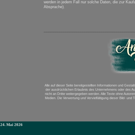
werden in jedem Fall nur solche Daten, die zur Kau
Absprache).
___________________________________________
Alle auf dieser Seite bereitgestellten Informationen und Gesta
der ausdrücklichen Erlaubnis des Unternehmens oder des Aut
nicht an Dritte weitergegeben werden. Alle Texte ohne Autoren
Medien. Die Verwertung und Vervielfältigung dieser Bild- und
24. Mai 2026