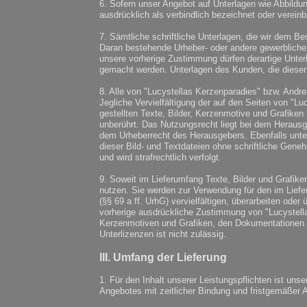
6. Sofern unser Angebot auf Unterlagen wie Abbild
ausdrücklich als verbindlich bezeichnet oder vereinb
7. Sämtliche schriftliche Unterlagen, die wir dem 
Daran bestehende Urheber- oder andere gewerbliche 
unsere vorherige Zustimmung dürfen derartige Unterla
gemacht werden. Unterlagen des Kunden, die dieser 
8. Alle von "Lucystellas Kerzenparadies" bzw. Andr
Jegliche Vervielfältigung der auf den Seiten von "L
gestellten Texte, Bilder, Kerzenmotive und Grafiken
unberührt. Das Nutzungsrecht liegt bei dem Herausg
dem Urheberrecht des Herausgebers. Ebenfalls unters
dieser Bild- und Textdateien ohne schriftliche Gene
und wird strafrechtlich verfolgt.
9. Soweit im Lieferumfang Texte, Bilder und Grafiken
nutzen. Sie werden zur Verwendung für den im Liefe
(§§ 69 a ff. UrhG) vervielfältigen, überarbeiten ode
vorherige ausdrückliche Zustimmung von "Lucystell
Kerzenmotiven und Grafiken, den Dokumentationen e
Unterlizenzen ist nicht zulässig.
III. Umfang der Lieferung
1. Für den Inhalt unserer Leistungspflichten ist uns
Angebotes mit zeitlicher Bindung und fristgemäßer