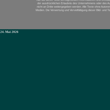
der ausdrücklichen Erlaubnis des Unternehmens oder des Aut
nicht an Dritte weitergegeben werden. Alle Texte ohne Autore
Medien. Die Verwertung und Vervielfältigung dieser Bild- und 
24. Mai 2026